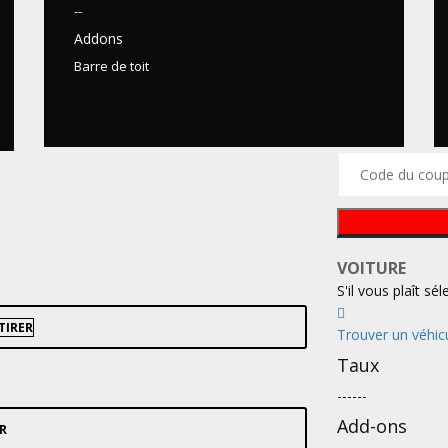
--
Addons
Barre de toit
VOITURE
S'il vous plaît sé
TIRER
Trouver un véhic
Taux
--
--
--
Add-ons
R