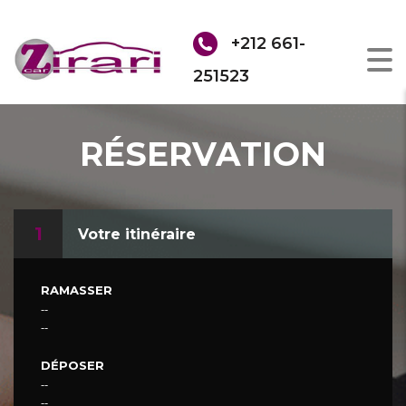
+212 661-
251523
RÉSERVATION
1
Votre itinéraire
RAMASSER
--
--
DÉPOSER
--
--