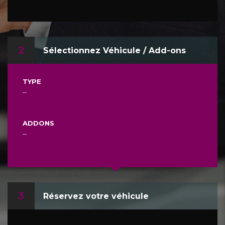
2
Sélectionnez Véhicule / Add-ons
TYPE
--
ADDONS
--
3
Réservez votre véhicule