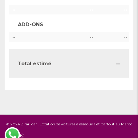
--
--
--
ADD-ONS
--
--
--
--
Total estimé
© 2024
Zirari car
. Location de voitures à essaouira et partout au Maroc