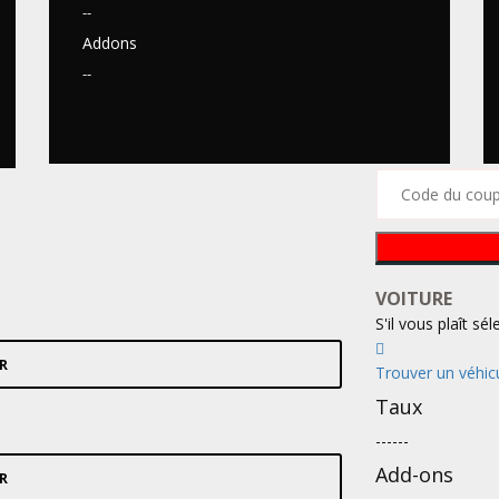
--
Addons
--
VOITURE
S'il vous plaît sé
R
Trouver un véhic
Taux
--
--
--
Add-ons
R